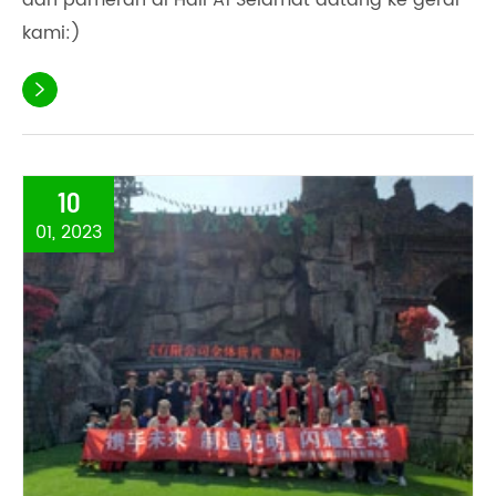
dan pameran di Hall A1 Selamat datang ke gerai
kami:)

10
01, 2023