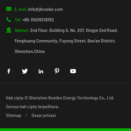

E-mel:
info@jkcsolar.com

Tel:
+86-15626519762

Alamat:
2nd Floor, Building A, No. 207, Xingye 2nd Road,
Fenghuang Community, Fuyong Street, Bao'an District,
Shenzhen,China





Hak cipta ©
Shenzhen Beatles Energy Technology Co., Ltd.
Semua hak cipta terpelihara.
Sitemap
Dasar privasi