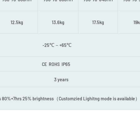
12.5kg
13.6kg
17.5kg
19k
-25℃－+65℃
CE ROHS IP65
3 years
 80%+7hrs 25% brightness（Customzied Lighitng mode is available）