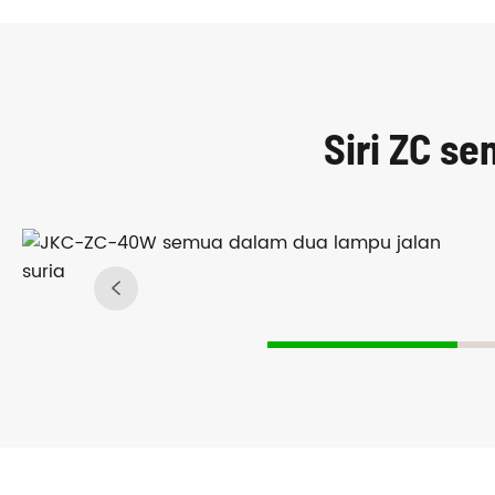
Siri ZC se
