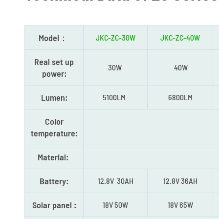
Model：
JKC-ZC-30W
JKC-ZC-40W
Real set up
30W
40W
power:
Lumen:
5100LM
6800LM
Color
temperature:
Material:
Battery:
12.8V 30AH
12.8V 36AH
Solar panel :
18V 50W
18V 65W