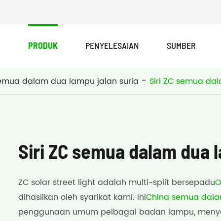
PRODUK
PENYELESAIAN
SUMBER
Siri PAD semua dalam satu lampu jalan suria
JKC-G siri semua dalam satu lampu jalan suria
emua dalam dua lampu jalan suria
Siri ZC semua da
Siri ZC semua dalam dua l
ZC solar street light adalah multi-split bersepadu
O
dihasilkan oleh syarikat kami. Ini
China semua dala
penggunaan umum pelbagai badan lampu, menye