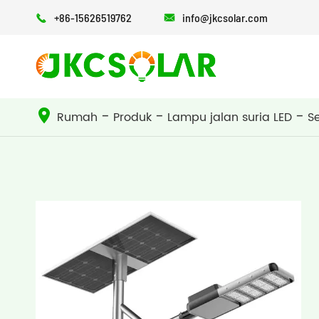
+86-15626519762
info@jkcsolar.com


Semua dalam satu lampu jalan suria
Semua dalam dua lampu jalan suria
Rumah
Produk
Lampu jalan suria LED
S