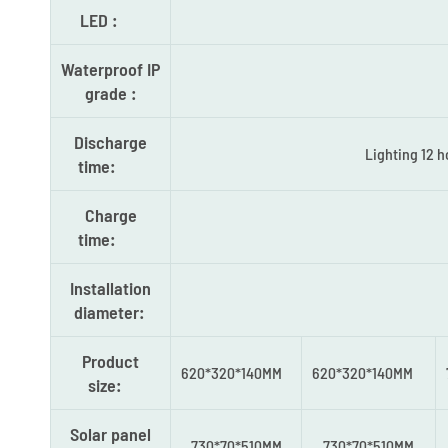
LED :
Waterproof IP
grade :
Discharge
Lighting 12
time:
Charge
time:
Installation
diameter:
Product
620*320*140MM
620*320*140MM
size:
Solar panel
730*70*510MM
730*70*510MM