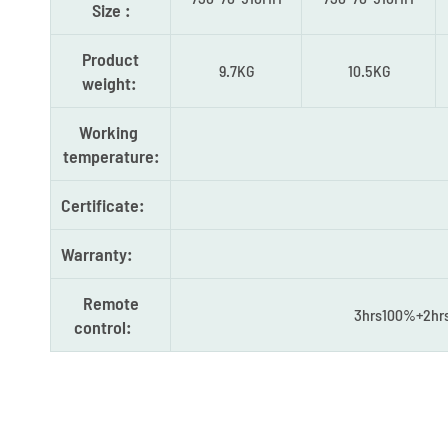
Size :
Product
9.7KG
10.5KG
weight:
Working
temperature:
Certificate:
Warranty:
Remote
3hrs100%+2hrs
control: