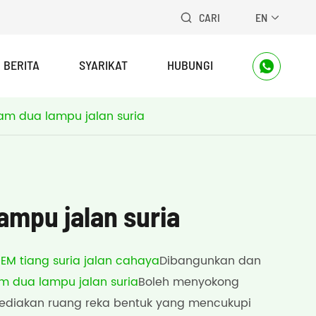
CARI
EN


BERITA
SYARIKAT
HUBUNGI

lam dua lampu jalan suria
ampu jalan suria
EM tiang suria jalan cahaya
Dibangunkan dan
m dua lampu jalan suria
Boleh menyokong
diakan ruang reka bentuk yang mencukupi