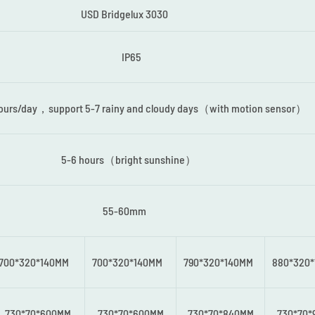
USD Bridgelux 3030
IP65
 hours/day，support 5-7 rainy and cloudy days（with motion sensor）
5-6 hours（bright sunshine）
55-60mm
700*320*140MM
700*320*140MM
790*320*140MM
880*320
730*70*600MM
730*70*600MM
730*70*840MM
730*70