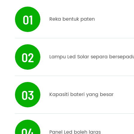
01
Reka bentuk paten
02
Lampu Led Solar separa bersepad
03
Kapasiti bateri yang besar
04
Panel Led boleh laras