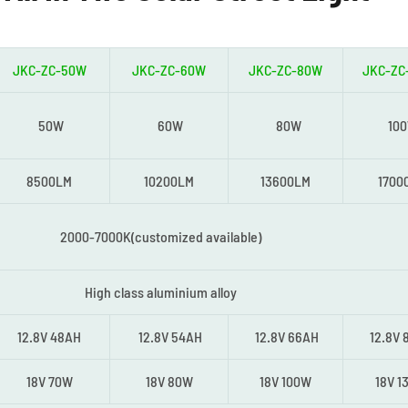
JKC-ZC-50W
JKC-ZC-60W
JKC-ZC-80W
JKC-ZC
50W
60W
80W
10
8500LM
10200LM
13600LM
1700
2000-7000K(customized available)
High class aluminium alloy
12.8V 48AH
12.8V 54AH
12.8V 66AH
12.8V 
18V 70W
18V 80W
18V 100W
18V 1