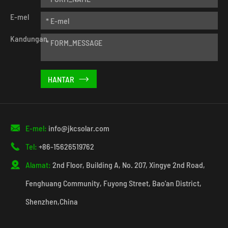
E-mel
Kandungan


E-mel:
info@jkcsolar.com

Tel:
+86-15626519762

Alamat:
2nd Floor, Building A, No. 207, Xingye 2nd Road,
Fenghuang Community, Fuyong Street, Bao'an District,
Shenzhen,China