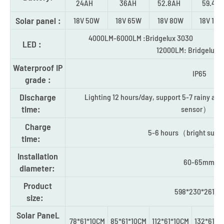
24AH
36AH
52.8AH
59.4A
Solar panel :
18V 50W
18V 65W
18V 80W
18V 10
4000LM-6000LM :Bridgel
LED :
12000LM: Bridgelux 
Waterproof IP
IP65
grade :
Discharge
Lighting 12 hours/day, support 5-7 rainy a
time:
sensor）
Charge
5-6 hours（bright sun
time:
Installation
60-65mm
diameter:
Product
598*230*261m
size:
Solar PaneL
78*61*10CM
85*61*10CM
112*61*10CM
132*61*1