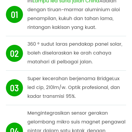
Ini
Lampu led suria jalan China
Adalah
dengan tiruan-marmar aluminium aloi
01
penampilan, kukuh dan tahan lama,
rintangan kakisan yang kuat.
360 ° sudut laras pendakap panel solar,
02
boleh diselaraskan ke arah cahaya
matahari di pelbagai jalan.
Super kecerahan berjenama BridgeLux
03
led cip, 210lm/w. Optik profesional, dan
kadar transmisi 95%.
Mengintegrasikan sensor gerakan
gelombang mikro suis magnet pengawal
04
pintar dalam satu kotak, dengan