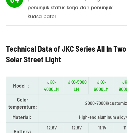
penunjuk status kerja dan penunjuk
kuasa bateri
Technical Data of JKC Series All In Two
Solar Street Light
JKC-
JKC-5000
JKC-
JKC-
Model：
4000LM
LM
6000LM
8000L
Color
2000-7000K(customized a
temperature:
Material:
High-end aluminum alloy+ m
12.8V
12.8V
11.1V
11.1V
Battery: