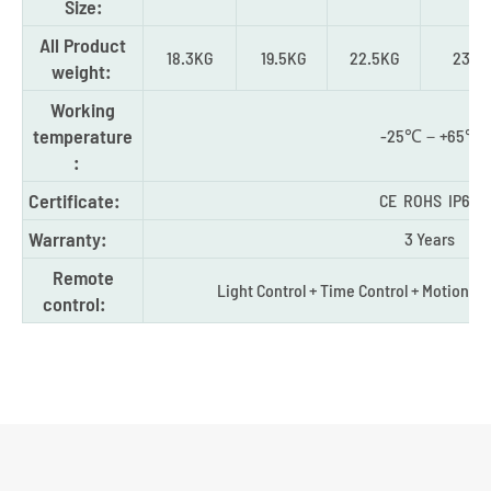
Size:
All Product
18.3KG
19.5KG
22.5KG
23KG
weight:
Working
temperature
-25℃－+65℃
:
Certificate:
CE ROHS IP65
Warranty:
3 Years
Remote
Light Control + Time Control + Motion S
control: