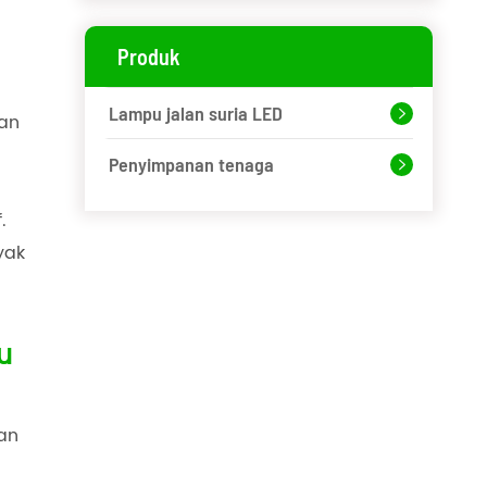
Produk
Lampu jalan suria LED

tan
Penyimpanan tenaga

.
yak
u
an