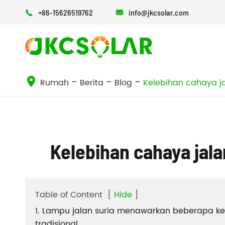
+86-15626519762
info@jkcsolar.com


Semua dalam satu lampu jalan suria
Semua dalam dua lampu jalan suria
Rumah
Berita
Blog
Kelebihan cahaya j
Kelebihan cahaya jal
Table of Content
[
Hide
]
1. Lampu jalan suria menawarkan beberapa ke
tradisional