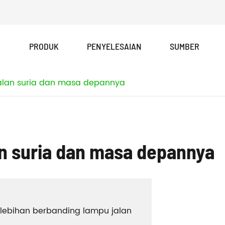
PRODUK
PENYELESAIAN
SUMBER
Siri PAD semua dalam satu lampu jalan suria
JKC-G siri semua dalam satu lampu jalan suria
alan suria dan masa depannya
an suria dan masa depannya
lebihan berbanding lampu jalan