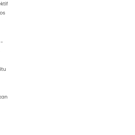
ktif
Kos
n-
p
itu
kan