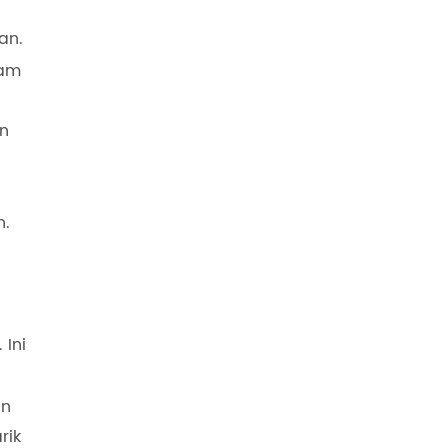
an.
lam
n
an
h.
Ini
an
rik