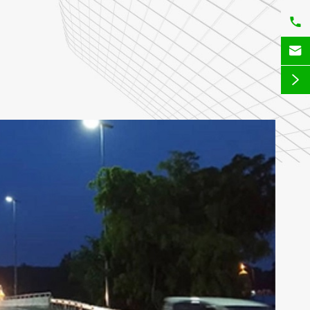


