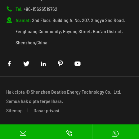

Tel:
+86-15626519762

Alamat:
2nd Floor, Building A, No. 207, Xingye 2nd Road,
Fenghuang Community, Fuyong Street, Bao'an District,
Shenzhen,China





Hak cipta ©
Shenzhen Beatles Energy Technology Co., Ltd.
Semua hak cipta terpelihara.
Sitemap
Dasar privasi


