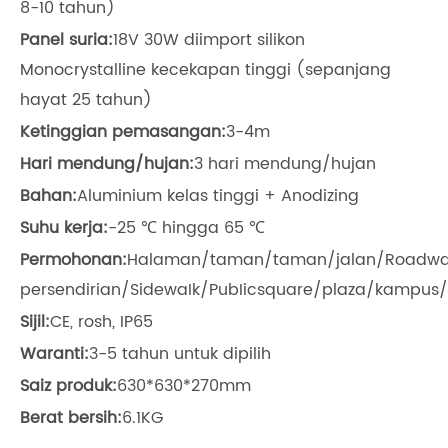
8-10 tahun)
Panel suria:
18V 30W diimport silikon
Monocrystalline kecekapan tinggi (sepanjang
hayat 25 tahun)
Ketinggian pemasangan:
3-4m
Hari mendung/hujan:
3 hari mendung/hujan
Bahan:
Aluminium kelas tinggi + Anodizing
Suhu kerja:
-25 ℃ hingga 65 ℃
Permohonan:
Halaman/taman/taman/jalan/Roadway/
persendirian/SidewaIk/PubIicsquare/plaza/kampus/A
Sijil:
CE, rosh, IP65
Waranti:
3-5 tahun untuk dipilih
Saiz produk:
630*630*270mm
Berat bersih:
6.1KG