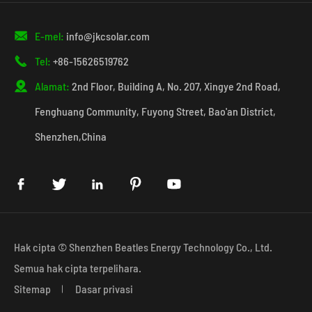

E-mel:
info@jkcsolar.com

Tel:
+86-15626519762

Alamat:
2nd Floor, Building A, No. 207, Xingye 2nd Road,
Fenghuang Community, Fuyong Street, Bao'an District,
Shenzhen,China





Hak cipta ©
Shenzhen Beatles Energy Technology Co., Ltd.
Semua hak cipta terpelihara.
Sitemap
Dasar privasi