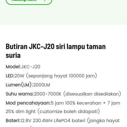
Butiran JKC-J20 siri lampu taman
suria
Model:
JKC-J20
LED:
20W (sepanjang hayat 100000 jam)
Lumen(LM):
2000LM
Suhu warna:
2000-7000K (disesuaikan disediakan)
Mod pencahayaan:
5 jam 100% kecerahan + 7 jam
25% dim light (cuztomize boleh didapati)
Bateri:
12.8V 230.4WH LifePO4 bateri (jangka hayat