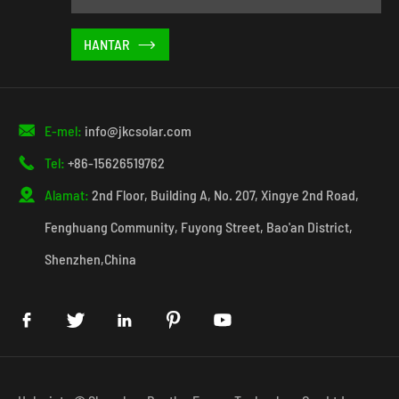


E-mel:
info@jkcsolar.com

Tel:
+86-15626519762

Alamat:
2nd Floor, Building A, No. 207, Xingye 2nd Road,
Fenghuang Community, Fuyong Street, Bao'an District,
Shenzhen,China




